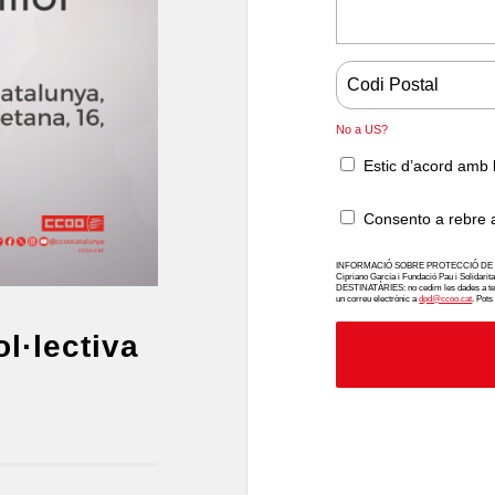
No a
US
?
Estic d’acord amb
Consento a rebre 
INFORMACIÓ SOBRE PROTECCIÓ DE DADES
Cipriano García i Fundació Pau i Solidarit
DESTINATÀRIES: no cedim les dades a terce
un correu electrònic a
dpd@ccoo.cat
. Pots
l·lectiva