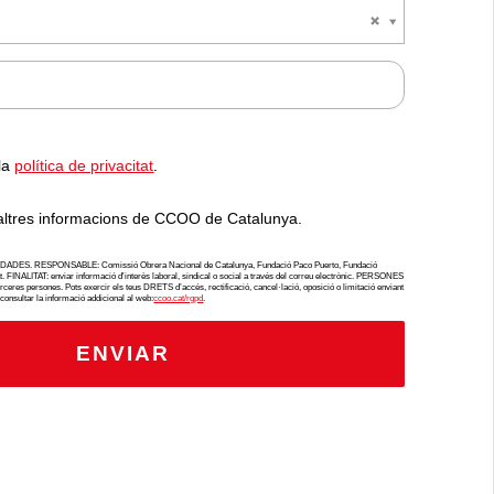
 la
política de privacitat
.
altres informacions de CCOO de Catalunya.
. RESPONSABLE: Comissió Obrera Nacional de Catalunya, Fundació Paco Puerto, Fundació
at. FINALITAT: enviar informació d'interès laboral, sindical o social a través del correu electrònic. PERSONES
res persones. Pots exercir els teus DRETS d’accés, rectificació, cancel·lació, oposició o limitació enviant
 consultar la informació addicional al web:
ccoo.cat/rgpd
.