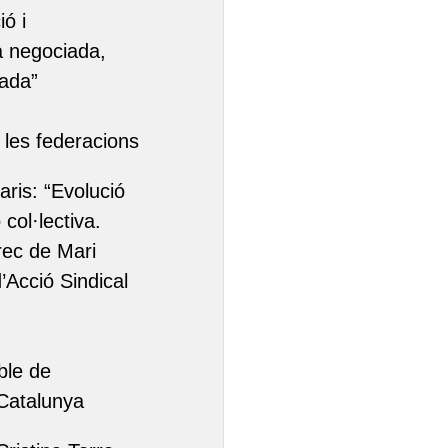
ió i
da negociada,
nada”
 les federacions
aris: “Evolució
 col·lectiva.
rrec de Mari
’Acció Sindical
ble de
Catalunya