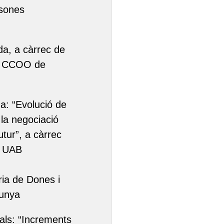
rsones
da, a càrrec de
de CCOO de
a: “Evolució de
 la negociació
utur”, a càrrec
a UAB
ria de Dones i
lunya
cals: “Increments